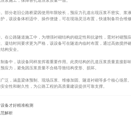
续压浆施工，保障各孔道压浆质量一致。
部分老旧公路桥梁因使用年限较长，预应力孔道出现压浆不密实、浆液
保护，该设备体积适中、操作便捷，可在现场灵活布置，快速制备符合维
在公路隧道施工中，为增强衬砌结构的稳定性和抗渗性，需对衬砌预应
性、凝结时间要求更为严格，该设备可在隧道内临时布置，通过高效搅拌
道结构安全。
备中，该设备同样发挥着重要作用。此类结构的孔道压浆质量直接影响
递预应力，避免因压浆质量不合格导致结构变形、损坏。
泛，涵盖梁体预制、现场压浆、维修加固、隧道衬砌等多个核心场景。
的安全性和耐久性，为公路工程的高质量建设提供可靠支撑。
对设备才好精准检测
规范解析