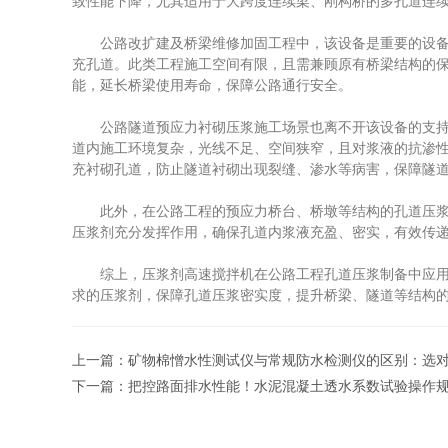
致性能下降，尤其适用于大跨度连续梁、刚构桥的多孔道连
公路改扩建及桥梁维修加固工程中，该设备是重要的设备。
充孔道。此类工程施工空间有限，且需兼顾原有桥梁结构的
能，延长桥梁使用寿命，保障公路通行安全。
公路隧道预应力衬砌压浆施工场景也离不开该设备的支持。
道内施工环境复杂，光线不足、空间狭窄，且对浆液的抗渗
充衬砌孔道，防止隧道衬砌出现裂缝、渗水等病害，保障隧
此外，在公路工程的预应力桥台、桥墩等结构的孔道压浆制
压浆剂充分发挥作用，确保孔道内浆液充盈、密实，有效传
综上，压浆剂高速搅拌机在公路工程孔道压浆制备中应用广
求的压浆剂，保障孔道压浆密实度，提升桥梁、隧道等结构
上一篇：
矿物棉憎水性测试仪与常规防水检测仪的区别：选
下一篇：
把控路面排水性能！水泥混凝土透水系数试验操作