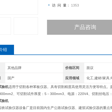
访 问 量：
1353
产品咨询
介绍
其他品牌
价格区间
面议
别
国产
应用领域
化工,建材/家具,
试验机
适用于切割各种苯板仪器。具有切割精度高使用灵活方便等特点。是
×300mm2、可切割试件厚度：5－300mm3、电源：220V4、切割丝电压：1
试验机
高铁试验仪器设备厂是目前国内生产公路试验仪器、建筑试验仪器的重点骨