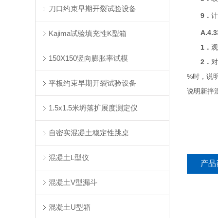
刀口约束早期开裂试验设备
9
．
计
A.4.3
Kajima试验填充性K型箱
1
．
观
150X150竖向膨胀率试模
2
．
对
%时，说明
平板约束早期开裂试验设备
说明新拌
1.5x1.5米坍落扩展度测定仪
自密实混凝土稳定性跳桌
混凝土L型仪
产品
混凝土V型漏斗
混凝土U型箱