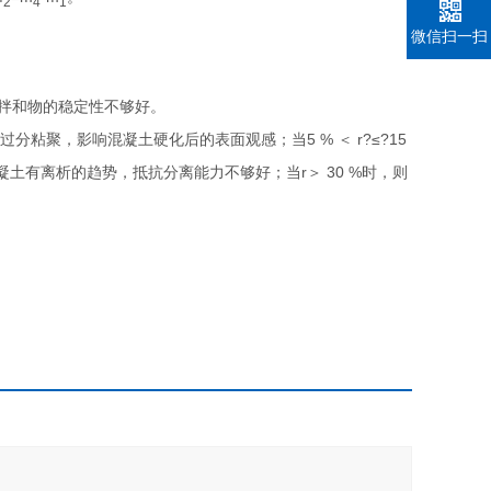
2
4
1
微信扫一扫
土拌和物的稳定性不够好。
是过分粘聚，影响混凝土硬化后的表面观感；当5 % ＜
r?
≤?15
明混凝土有离析的趋势，抵抗分离能力不够好；当
r
＞ 30 %时，则