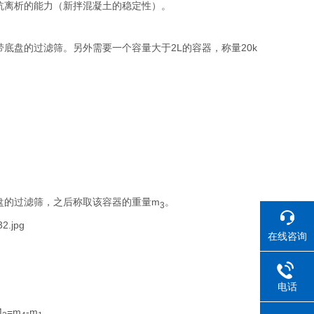
抗离析的能力（新拌混凝土的稳定性）。
带底盘的过滤筛。另外需要一个容量大于2L的容器，称量20k
盘的过滤筛，之后称取该容器的重量
m
。
3
在线咨询
电话
M
=
m
-
m
。