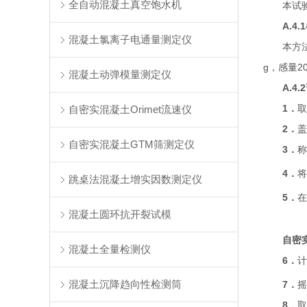
全自动混凝土真空饱水机
本试
A.4.1
混凝土氯离子电通量测定仪
本方
g，感量2
混凝土动弹模量测定仪
A.4.2
1
．
取
自密实混凝土Orimet流速仪
2
．
盖
自密实混凝土GTM筛测定仪
3
．
称
4
．
将
跳桌法混凝土增实因数测定仪
5
．
在
混凝土圆环抗开裂试模
自密
混凝土全量检测仪
6
．
计
混凝土沉降趋向性检测筒
7
．
摇
8
．
取