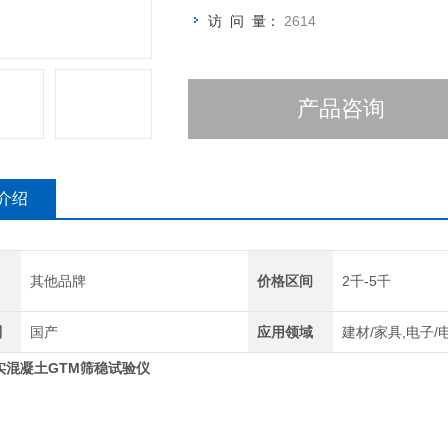
访 问 量：
2614
产品咨询
介绍
其他品牌
价格区间
2千-5千
别
国产
应用领域
建材/家具,电子/
实混凝土GTM筛稳试验仪