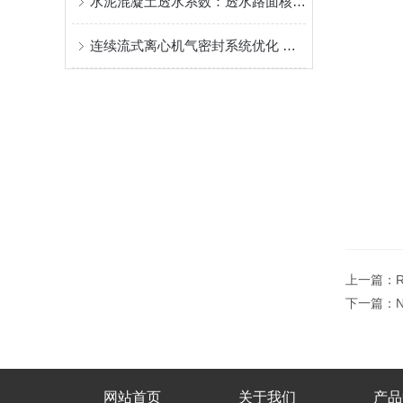
水泥混凝土透水系数：透水路面核心性能指标检测方法详解
连续流式离心机气密封系统优化 满足高洁净/有毒介质工况新标要求
上一篇：
下一篇：
网站首页
关于我们
产品