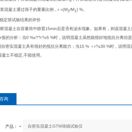
4
算混凝土通过筛子的重量比例，
r
=(
M
/
M
) %。
2
1
稳定筛试验结果的评价
察混凝土在容量筒中静置15min后是否有泌水现象。如果有，则该混凝
r
值的分析：当0 %≤??
r?
≤5 %时，说明混凝土虽然能很好地抵抗分离但
自密实混凝土具有很好的抵抗分离能力；当15 % ＜
r?
≤30 %时，说
混凝土不稳定,不能使用。
咨询
产品：