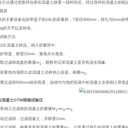
验方法通过把新拌自密实混凝土静置一段时间后，经过筛评价混凝土的抵
模具
法的主要设备包括带盖子的10L的容量筒，?直径300mm，筛孔为5mm的
0g的天平以及秒表。
试验方法
10L混凝土样品，倒入容量筒中。
好筒盖，静置15min，避免水分蒸发。
取过滤筛底盘的重量
m
，观察并记录混凝土是否有泌水现象。
1
容量筒内顶部2L的混凝土试样倒入容器，称重
m
。
2
离过滤筛500mm处的高度，连续均匀地把容器中的混凝土全部倒入带底
实混凝土GTM筛稳试验仪
算倒入过滤筛的混凝土的重量
M
=
m
-
m
。
1
2
3
动过滤筛，过滤混凝土，并静置2min。
走过滤筛，称量底盘和混凝土的重量
m
，计算通过筛孔的混凝土的重量