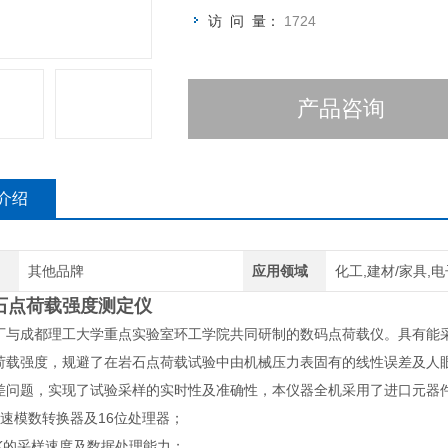
访 问 量：
1724
产品咨询
介绍
其他品牌
应用领域
化工,建材/家具,电
石点荷载强度测定仪
厂与成都理工大学重点实验室环工学院共同研制的数码点荷载仪。具有能
荷载强度，规避了在岩石点荷载试验中由机械压力表固有的线性误差及人
差问题，实现了试验采样的实时性及准确性，本仪器全机采用了进口元器件
高速模数转换器及16位处理器；
1K的采样速度及数据处理能力；