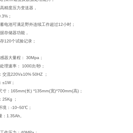
了高精度压力变送器，
.3%；
铅蓄电池可满足野外连续工作超过12小时；
数据存储器功能，
存120个试验记录；
：
感器大量程： 30Mpa；
处理速率： 1000次/秒；
交流220V±10% 50HZ ；
：≤1W；
寸：165mm(长) *135mm(宽)*700mm(高)；
25Kg ；
环境：-10~50℃；
：1.35Ah。
：
工作压力：40MPa；