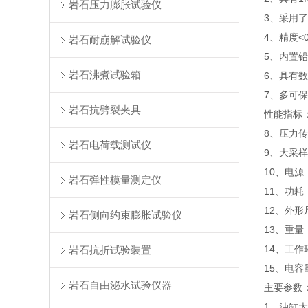
岩石压力膨胀试验仪
3、采用
4、精度<0
岩石耐崩解试验仪
5、内置
岩石沸煮试验箱
6、具有
7、多可保
岩石抗劈裂夹具
性能指标
8、压力传
岩石电荷载测试仪
9、大采样
10、电源：
岩石弹性模量测定仪
11、功耗
12、外形尺
岩石侧向约束膨胀试验仪
13、重量：
14、工作
岩石抗折试验装置
15、电容量
岩石自由泌水试验仪器
主要参数
1、油缸大