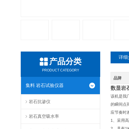
详细
产品分类
PRODUCT CATEGORY
品牌
集料 岩石试验仪器
数显岩
该机是我
岩石抗渗仪
的瞬间点
应节奏时
岩石真空吸水率
1、采用
2、具有