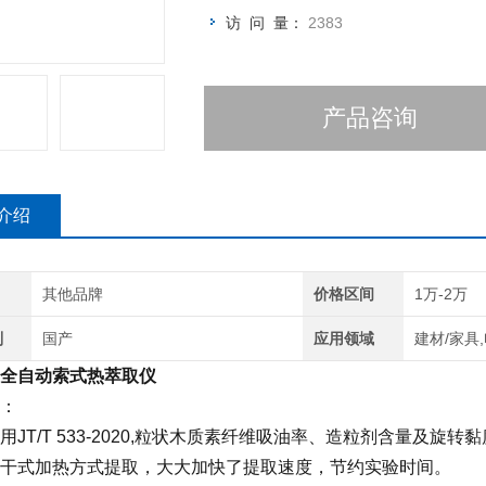
访 问 量：
2383
产品咨询
介绍
其他品牌
价格区间
1万-2万
别
国产
应用领域
建材/家具
全自动索式热萃取仪
：
用JT/T 533-2020,粒状木质素纤维吸油率、造粒剂含量及旋转
干式加热方式提取，大大加快了提取速度，节约实验时间。