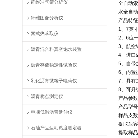
纤维冲气筛分析仪
全自动索
水全自动
纤维图像分析仪
产品特征
1、7英
索式热萃取仪
2、6位
3、航空
沥青混合料真空饱水装置
4、进口
5、自带
沥青存储稳定性试验仪
6、内置
乳化沥青微粒子电荷仪
7、具有
8、可升
沥青脆点测定仪
产品参数
产品型号：
电脑低温沥青延伸仪
样品支数
提取瓶容量
石油产品运动粘度测定器
提取样品量