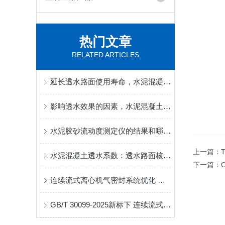
热门文章
RELATED ARTICLES
延长透水路面使用寿命，水泥混凝土透水系数现场复检技巧
影响透水效果的因素，水泥混凝土透水系数高低成因分析
水泥胶砂流动度测定仪的结果和哪些方面有关
上一篇：
水泥混凝土透水系数：透水路面核心性能指标检测方法详解
下一篇：
连续流式离心机气密封系统优化 满足高洁净/有毒介质工况新标要求
GB/T 30099-2025新标下 连续流式离心机转鼓动平衡校验的技术规范与实操要点