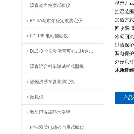
显示方式
沥青动力粘度试验仪
控温范围：
加热方式
FY-3A马歇尔稳定度测定仪
回收率: 
LD-138 电动铺砂仪
冷凝回流
过热保护
DLC-3 全自动沥青离心式快速抽提仪
漏电保护
外形尺寸23
沥青混合料车辙试样成型机
木质纤维
燃烧法沥青含量测定仪
磨耗仪
产品
数显恒温循环水浴锅
FY-2双管电动砂当量试验仪