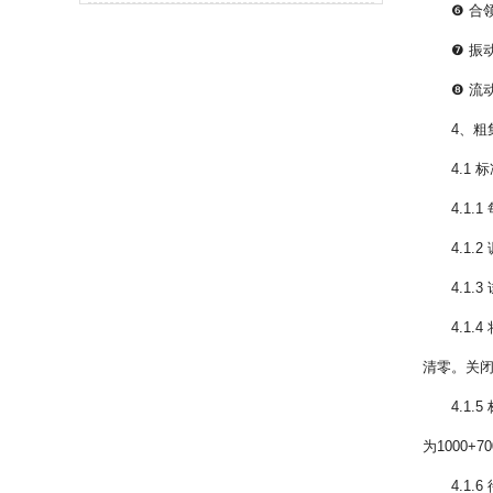
❻ 合领
❼ 振动
❽ 流
4、粗
4.1
4.1
4.1
4.1
4.1
清零。关
4.1
为1000+
4.1