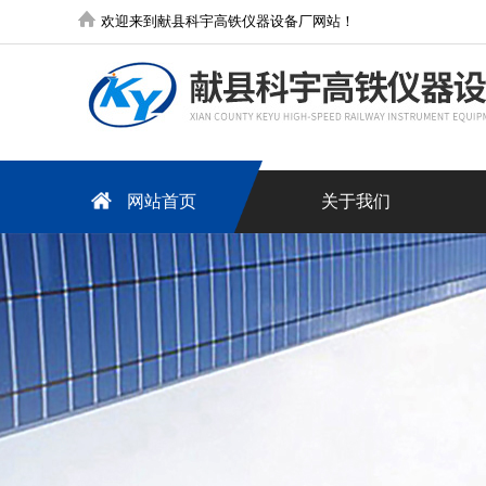
欢迎来到献县科宇高铁仪器设备厂网站！
网站首页
关于我们