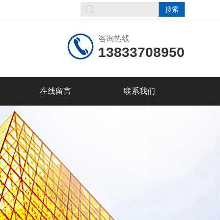
咨询热线
13833708950
在线留言
联系我们