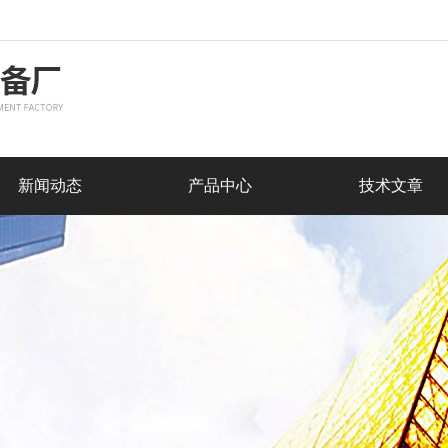
新闻动态
产品中心
技术文章