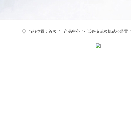
当前位置：
首页
>
产品中心
>
试验仪试验机试验装置