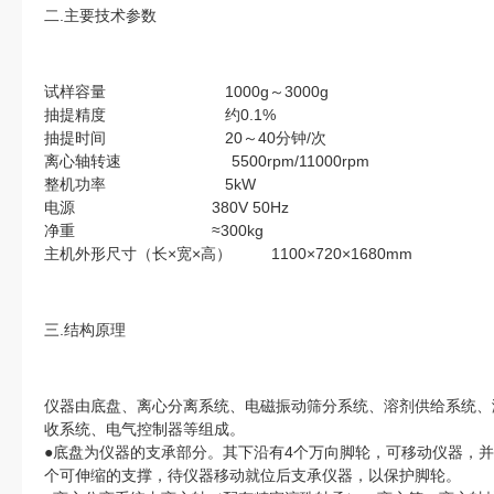
二.主要技术参数
试样容量 1000g～3000g
抽提精度 约0.1%
抽提时间 20～40分钟/次
离心轴转速 5500rpm/11000rpm
整机功率 5kW
电源 380V 50Hz
净重 ≈300kg
主机外形尺寸（长×宽×高） 1100×720×1680mm
三.结构原理
仪器由底盘、离心分离系统、电磁振动筛分系统、溶剂供给系统、
收系统、电气控制器等组成。
●底盘为仪器的支承部分。其下沿有4个万向脚轮，可移动仪器，并
个可伸缩的支撑，待仪器移动就位后支承仪器，以保护脚轮。