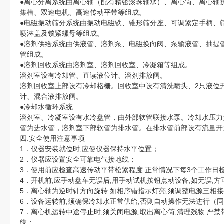
●离心分离系统由离心轴（配有精密滚珠轴承）、离心筒、离心轴
集槽、双速电机、高速传动平带等组成。
●电磁振动筛分系统由振动电磁铁、锥形筛分座、可调紧定手柄、
喷淋盖及锁紧螺母等组成。
●溶剂供给系统由供液管、溶剂泵、电磁换向阀、泵输液管、抽提
管组成。
●溶剂回收系统由溶剂室、溶剂回收室、冷凝箱等组成。
溶剂室设有冷却管、直读液位计、溶剂排放阀。
溶剂回收室上部设有冷却格栅。回收室中设有清洗喷头、2只液位
计、混合液排放阀。
●冷却水循环系统
溶剂室、冷凝室设有水冷盘管，由外部软管联接水泵。冷却水压力大于
管为进水管，溶剂室下部软管为排水管。在排水管前部设有流量开
四.安全使用注意事项
1．仪器安装就位时,应使仪器保持水平位置；
2．仪器应设置安全可靠电气接地线；
3．使用前应检查高速传动平带松紧程度.正常情况下每3个工作日
4．开机前,应手动盘车无误后,用手动试机按钮点动设备,如无误,
5．离心轴为逆时针方向旋转.如相序错指示灯亮,须调整电源三相
6．设备运转前,须确保冷却水正常供给,否则自动操作无法进行（
7．离心机运转中途停止时,须关闭电源,取出离心筒,清理残物.严
统；