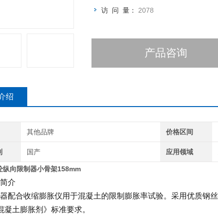
访 问 量：
2078
产品咨询
介绍
其他品牌
价格区间
别
国产
应用领域
纵向限制器小骨架158mm
简介
器配合收缩膨胀仪用于混凝土的限制膨胀率试验。采用优质钢丝，钢
7《混凝土膨胀剂》标准要求。