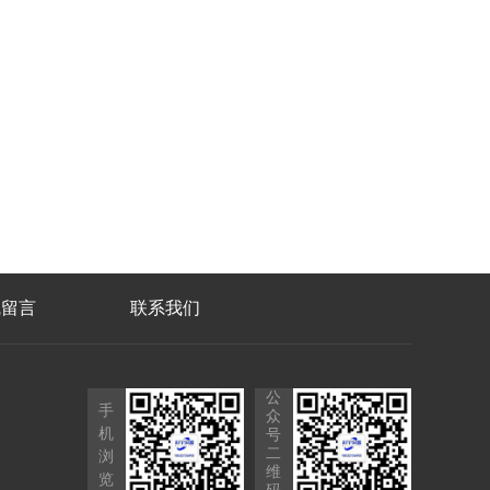
线留言
联系我们
公
手
众
机
号
二
浏
维
览