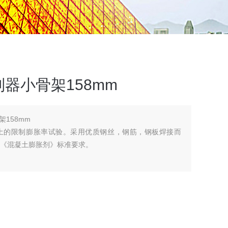
器小骨架158mm
158mm
土的限制膨胀率试验。采用优质钢丝，钢筋，钢板焊接而
017《混凝土膨胀剂》标准要求。