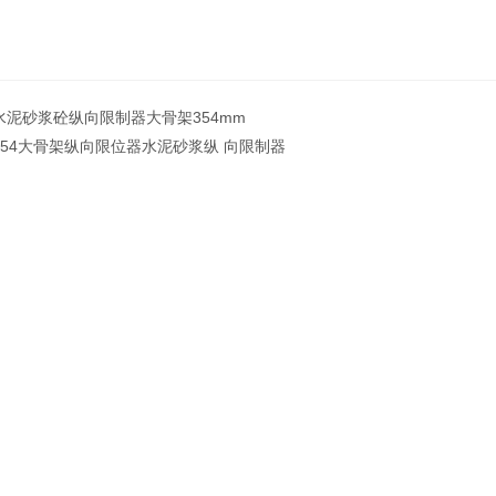
水泥砂浆砼纵向限制器大骨架354mm
354大骨架纵向限位器水泥砂浆纵 向限制器