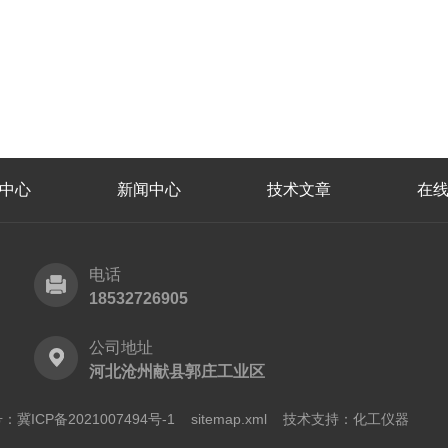
中心
新闻中心
技术文章
在
电话
18532726905
公司地址
河北沧州献县郭庄工业区
号：
冀ICP备2021007494号-1
sitemap.xml
技术支持：
化工仪器