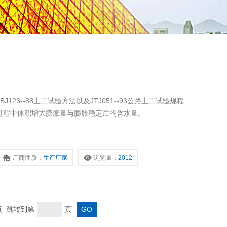
123--88土工试验方法以及JTJ051--93公路土工试验规程
过程中体积增大膨胀量与膨胀稳定后的含水量。
厂商性质：
生产厂家
浏览量：
2012
末页 跳转到第
页