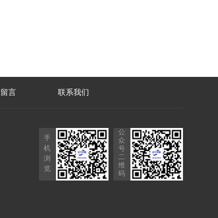
线留言
联系我们
公
手
众
机
号
二
浏
维
览
码