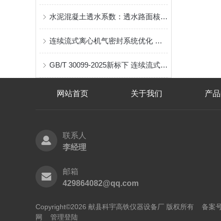
水泥混凝土透水系数：透水路面核心性能指标检测方法详解
连续流式离心机气密封系统优化 满足高洁净/有毒介质工况新标要求
GB/T 30099-2025新标下 连续流式离心机转鼓动平衡校验的技术规范与实操要点
网站首页
关于我们
产品
联系人
李经理
邮箱
429864082@qq.com
Copyright©2026 献县科宇高铁仪器设备厂 版权所有 备案
网
管理登陆