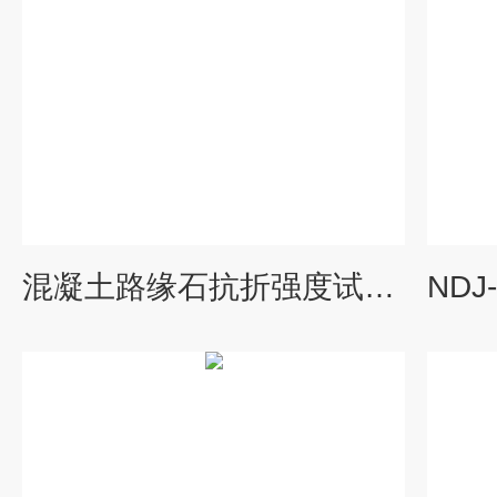
混凝土路缘石抗折强度试验夹具